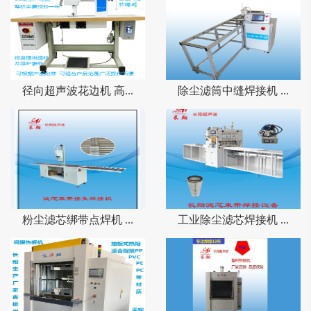
自动化设备。厂家有丰富的生产经
验及设计能力，曾荣获国家发明专
利和实用新型专利多项，长翔人秉
承一辈子，一个团队，一件事做好
超声波设备，回报客户，回报社
会，回报国家。公司提倡发扬工匠
径向超声波花边机 高...
除尘滤筒中缝焊接机 ...
精神，推动超声波设备行业发展，
铸就优良‘长翔’国产超声波品牌，
让广大用户花1/3的价格，1/3的供
货时间使用优良品质的超声波设
备，长翔追梦人希望国产超声波设
备越来越好！
粉尘滤芯绑带点焊机 ...
工业除尘滤芯焊接机 ...