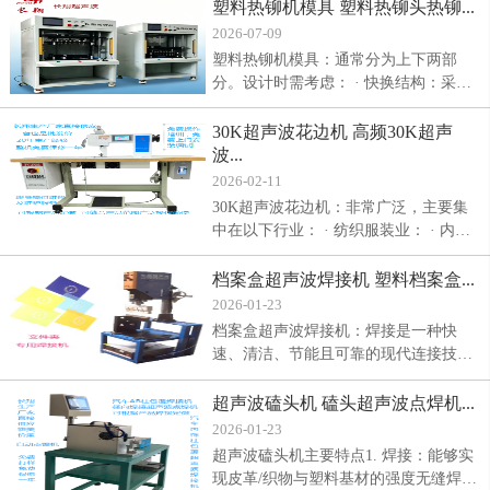
高：冶金结合，电阻率低，接近母材，
塑料热铆机模具 塑料热铆头热铆...
气密性好。 3. 材料兼容性广：特别适用
2026-07-09
于铜、铝、镍等导电、导热好的有色金
塑料热铆机模具：通常分为上下两部
属及其合金的焊接。异种金属焊接（如
分。设计时需考虑： · 快换结构：采用
铜-铝）优势明显，可脆性金属间化合物
快拆式结构可提高换模效率。 · 准确温
的生成。 4. 环保清洁：无火花、无烟
控：含玻纤塑料对温度灵敏（如
30K超声波花边机 高频30K超声
尘、无需助焊剂或保护气体。 5. 自动化
PA66+33%GF，温差需控制在±10°C
波...
友好：易于集成到自动化生产线中。 6.
内），建议为每个铆头单个控温。 · 微
2026-02-11
焊后处理简单：焊接面美观，变形小。
调机构：双圆头铆接等对中要求高的场
30K超声波花边机：非常广泛，主要集
合，需在模具上设计X-Y方向的微调机
中在以下行业： · 纺织服装业： · 内衣/
构。
泳装：文胸罩杯的缝合、肩带、内裤腰
边、比基尼的滚边和装饰花边。 · 运动
档案盒超声波焊接机 塑料档案盒...
服：运动内衣、瑜伽服、登山服的拼接
2026-01-23
和装饰，具有高弹性和舒适性。 · 家
档案盒超声波焊接机：焊接是一种快
纺：床罩、被套、窗帘的压花、镶边和
速、清洁、节能且可靠的现代连接技
缝合。 · 服装辅料：商标、吊牌的切割
术。它在塑料加工领域已成为标准工
与焊接。
艺，并在新能源汽车和电子行业的金属
超声波磕头机 磕头超声波点焊机...
连接中展现出不可替代的优势。随着材
2026-01-23
料科学和设备技术的进步，其应用范围
超声波磕头机主要特点1. 焊接：能够实
仍在不断扩展。在选择是否采用该技术
现皮革/织物与塑料基材的强度无缝焊接