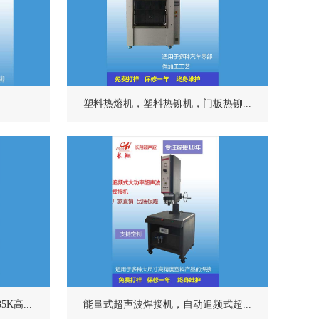
塑料热熔机，塑料热铆机，门板热铆...
高...
能量式超声波焊接机，自动追频式超...