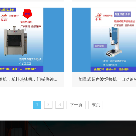
熔机，塑料热铆机，门板热铆...
能量式超声波焊接机，自动追频式
1
2
3
下一页
末页