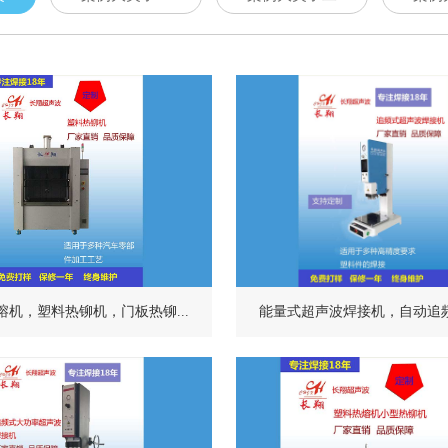
熔机，塑料热铆机，门板热铆...
能量式超声波焊接机，自动追频式