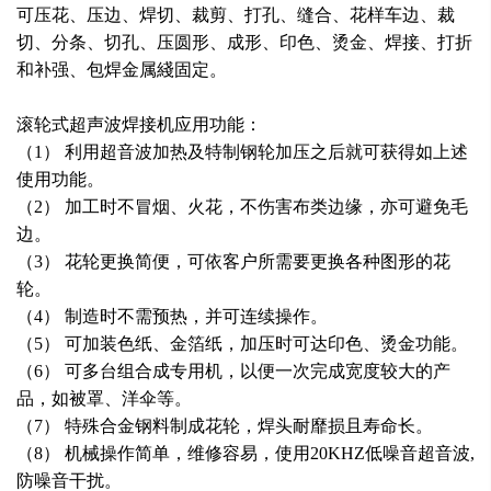
可压花、压边、焊切、裁剪、打孔、缝合、花样车边、裁
切、分条、切孔、压圆形、成形、印色、烫金、焊接、打折
和补强、包焊金属綫固定。
滚轮式超声波焊接机应用功能：
（1） 利用超音波加热及特制钢轮加压之后就可获得如上述
使用功能。
（2） 加工时不冒烟、火花，不伤害布类边缘，亦可避免毛
边。
（3） 花轮更换简便，可依客户所需要更换各种图形的花
轮。
（4） 制造时不需预热，并可连续操作。
（5） 可加装色纸、金箔纸，加压时可达印色、烫金功能。
（6） 可多台组合成专用机，以便一次完成宽度较大的产
品，如被罩、洋伞等。
（7） 特殊合金钢料制成花轮，焊头耐靡损且寿命长。
（8） 机械操作简单，维修容易，使用20KHZ低噪音超音波,
防噪音干扰。