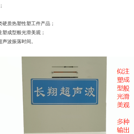
；
类硬质热塑性塑工件产品；
注塑成型般光滑美观；
超声波振落时间。